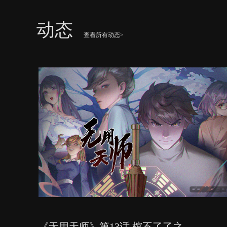
动态
查看所有动态>
《无用天师》第13话 棺不了了之