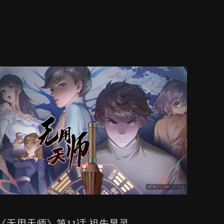
《无用天师》第11话 祖先显灵