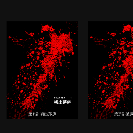
第1话 初出茅庐
第2话 破